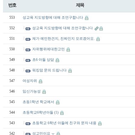
번호
제목
553
성교육 지도방향에 대해 조언구합니다
552
성교육 지도방향에 대해 조언구합니다
551
제가 예민한건지, 진짜인지 모르겠어요.
550
자위행위에대한고민
549
초6 아들 상담
548
워킹맘 문의 드립니다
547
여성자위
546
임신가능성
545
초등1학년 학교에서
544
초등학교6학년아들
(1)
543
초등학교 6학년 아들에 친구와 문자 내용
542
성고민이요 ㅜ