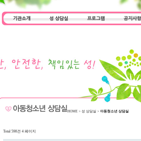
기관소개
성 상담실
프로그램
공지사
인사말
기관특성
아동청소년 상담실
기관 목적
오시는 길
성인 상담실
프로그램
알림마당
HOME
>
성 상담실
>
아동청소년 상담실
Total 598건
4 페이지