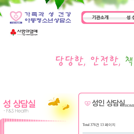
기관소개
성 
인사말
기관특성
아동
HOM
Total 376건
13 페이지