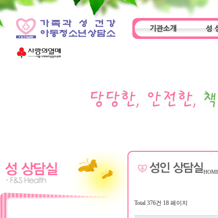
기관소개
성 
인사말
기관특성
아동
HOM
Total 376건
18 페이지