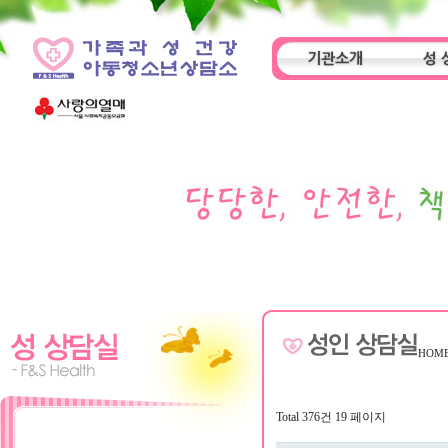
기관소개
성 
인사말
기관특성
아동
HOM
Total 376건
19 페이지