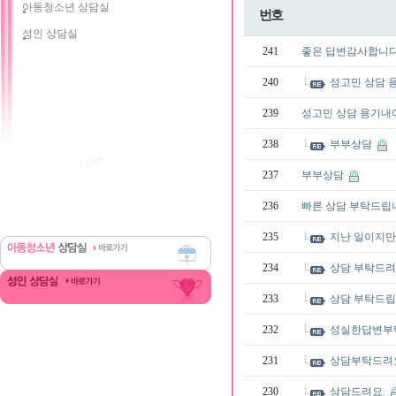
아동청소년 상담실
번호
성인 상담실
241
좋은 답변감사합니다
240
성고민 상담 
239
성고민 상담 용기내
238
부부상담
237
부부상담
236
빠른 상담 부탁드
235
지난 일이지만
234
상담 부탁드려요
233
상담 부탁드립
232
성실한답변부
231
상담부탁드려
230
상담드려요.