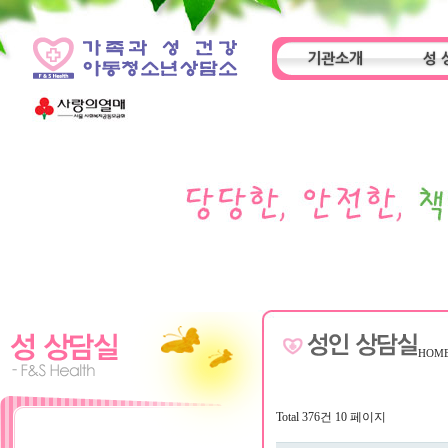
기관소개
성 
인사말
기관특성
아동
HOM
Total 376건
10 페이지