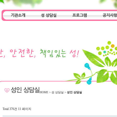
기관소개
성 상담실
프로그램
공지사
인사말
기관특성
아동청소년 상담실
기관 목적
오시는 길
성인 상담실
프로그램
알림마당
HOME
>
성 상담실
>
성인 상담실
Total 376건
11 페이지