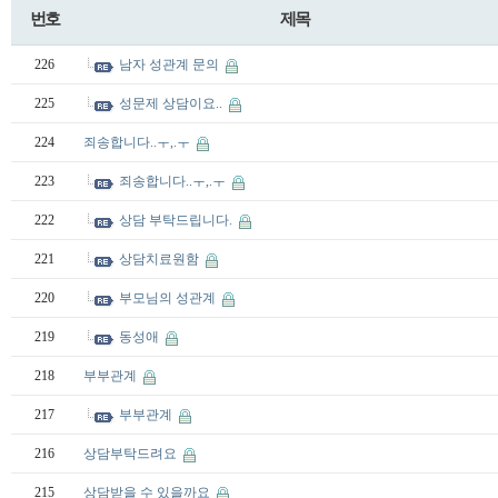
번호
제목
226
남자 성관계 문의
225
성문제 상담이요..
224
죄송합니다..ㅜ,.ㅜ
223
죄송합니다..ㅜ,.ㅜ
222
상담 부탁드립니다.
221
상담치료원함
220
부모님의 성관계
219
동성애
218
부부관계
217
부부관계
216
상담부탁드려요
215
상담받을 수 있을까요