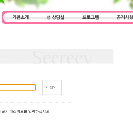
기관소개
성 상담실
프로그램
공지사
인사말
기관특성
아동청소년 상담실
기관 목적
오시는 길
프로그램
성인 상담실
알림마당
시물의 패스워드를 입력하십시오.