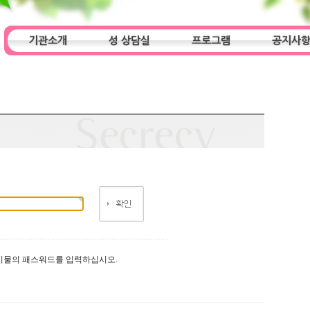
기관소개
성 상담실
프로그램
공지사
인사말
기관특성
아동청소년 상담실
기관 목적
오시는 길
프로그램
성인 상담실
알림마당
시물의 패스워드를 입력하십시오.