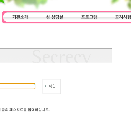
기관소개
성 상담실
프로그램
공지사
인사말
기관특성
아동청소년 상담실
기관 목적
오시는 길
프로그램
성인 상담실
알림마당
시물의 패스워드를 입력하십시오.