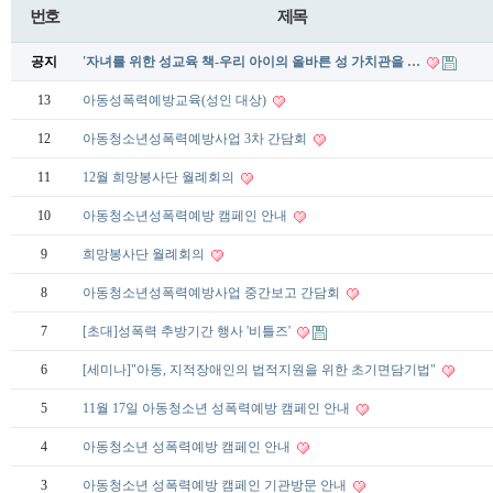
번호
제목
공지
'자녀를 위한 성교육 책-우리 아이의 올바른 성 가치관을 …
13
아동성폭력예방교육(성인 대상)
12
아동청소년성폭력예방사업 3차 간담회
11
12월 희망봉사단 월례회의
10
아동청소년성폭력예방 캠페인 안내
9
희망봉사단 월례회의
8
아동청소년성폭력예방사업 중간보고 간담회
7
[초대]성폭력 추방기간 행사 '비틀즈'
6
[세미나]"아동, 지적장애인의 법적지원을 위한 초기면담기법"
5
11월 17일 아동청소년 성폭력예방 캠페인 안내
4
아동청소년 성폭력예방 캠페인 안내
3
아동청소년 성폭력예방 캠페인 기관방문 안내