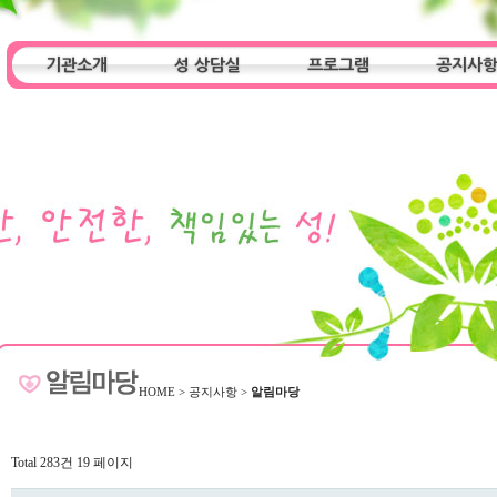
기관소개
성 상담실
프로그램
공지사
인사말
기관특성
아동청소년 상담실
기관 목적
오시는 길
성인 상담실
프로그램
알림마당
HOME
>
공지사항
>
알림마당
Total 283건
19 페이지