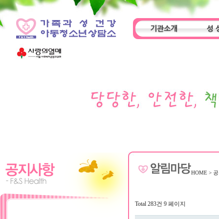
기관소개
성 
인사말
기관특성
아동
HOME
>
공
Total 283건
9 페이지