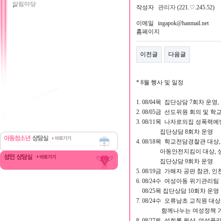
알림마당
작성자
관리자
(221.♡.245.52)
이메일
ingapok@hanmail.net
홈페이지
이전글
다음글
* 8월 행사 및 일정
1. 08/04목 집단상담 7회차 
2. 08/05금 선도위원 회의 및
3. 08/11목 나자로의집 성폭력예
집단상담 8회차 운영
4. 08/18목 학교전담경찰관 대
아동안전지킴이 대상, 성폭력
집단상담 9회차 운영
5. 08/19금 가해자 공판 참관,
6. 08/24수 여성아동 위기관리팀
08/25목 집단상담 10회차 운영
7. 08/24수 오류남초 교직원 대
함께나누는 여성정책 가족 포
8. 08/27토 성희롱 웍샵, 여성플라자