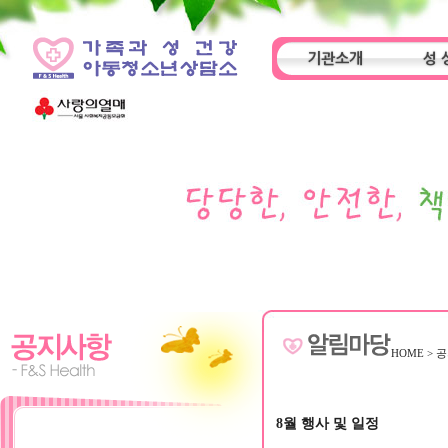
기관소개
성 
인사말
기관특성
아동
HOME
>
공
8월 행사 및 일정