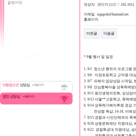
알림마당
작성자
관리자
(112.♡.162.161)
이메일
ingapok@hanmail.net
홈페이지
이전글
다음글
* 9월 행사 및 일정
1. 9/1 청소년 행위자 프로그램 
2. 9/6 미양초등학교 교직원 대상,
3. 9/7 피해자 집당상담 시작일, 
3. 9/8 안심행복마을 성폭력예방캠
4. 9/11 용인생명의전화, 성상담이
5. 9/13 서울**고등학교, 폭력예방
6. 9/14 성폭력가해자후원 경감
전성협 웍샵, 14-18, 이레
7. 9/15 경찰과 시민단체와의 폭
8. 9/20 성동문화재단 직원대상,
9. 9/22 경찰특공대 직원대상, 성
경찰특공대 성희롱고충심의