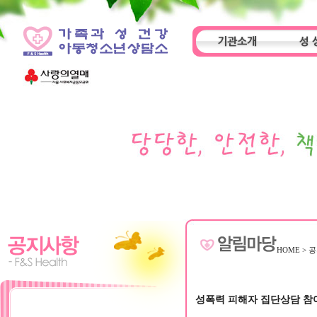
기관소개
성 
인사말
기관특성
아동
HOME
>
공
성폭력 피해자 집단상담 참