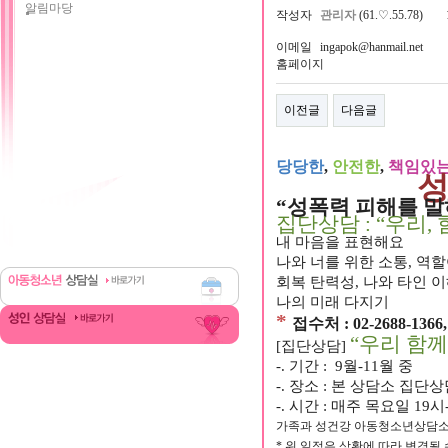
알림마당
작성자
관리자
(61.♡.55.78)
이메일
ingapok@hanmail.net
홈페이지
이전글
다음글
당당한
,
안전한
,
책임있
성
“
성폭력 피해를 말
집단상담
: “
우리
,
내 마음을 표현해요
나와 너를 위한 소통
,
역할
회복 탄력성
,
나와 타인 
나의 미래 다지기
*
접수처
: 02-2688-1366
“
우리 함께
[
집단상담
]
-.
기간
:
9
월-11월 중
-.
장소
:
본 상담소 집단상
-.
시간
:
매주 목요일
19
시
가족과 성건강 아동청소년상담소 02-
* 위 일정은 상황에 따라 변경될 