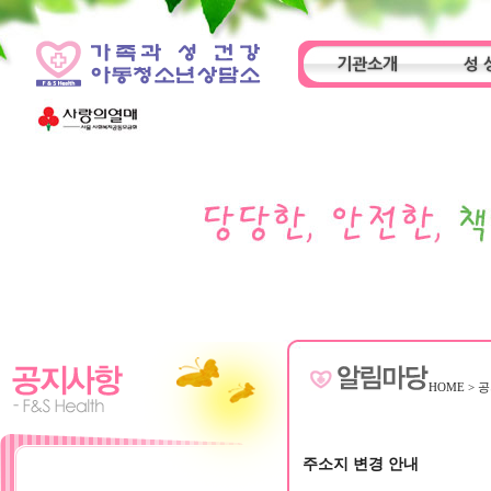
기관소개
성 
인사말
기관특성
아동
HOME
>
공
주소지 변경 안내