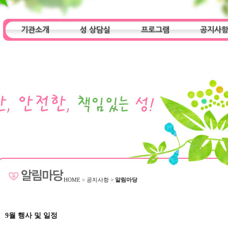
기관소개
성 상담실
프로그램
공지사
인사말
기관특성
아동청소년 상담실
기관 목적
오시는 길
성인 상담실
프로그램
알림마당
HOME
>
공지사항
>
알림마당
9월 행사 및 일정