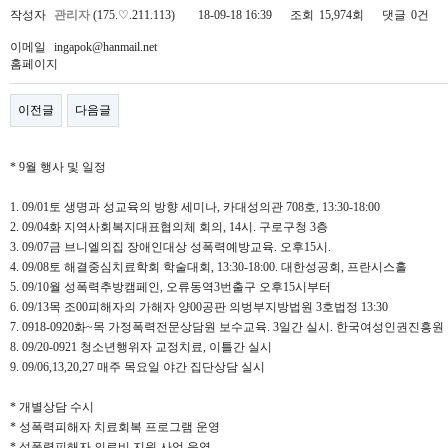
작성자
관리자
(175.♡.211.113)
18-09-18 16:39
조회
15,974회
댓글
0건
이메일
ingapok@hanmail.net
홈페이지
이전글
다음글
* 9월 행사 및 일정
1. 09/01토 생명과 성교육의 방향 세미나, 카대성의관 708호, 13:30-18:00
2. 09/04화 지역사회복지대표협의체 회의, 14시. 구로구청 3층
3. 09/07금 브니엘의집 장애인대상 성폭력예방교육. 오후15시.
4. 09/08토 해결중심치료학회 학술대회, 13:30-18:00. 대한성공회, 프란시스홀
5. 09/10월 성폭력추방캠페인, 오류동역3번출구 오후15시부터
6. 09/13목 조00피해자의 가해자 양00공판 의벙부지방법원 3호법정 13:30
7. 0918-0920화~목 가정폭력전문상담원 보수교육. 3일간 실시. 한국여성인권진흥원
8. 09/20-0921 청소년행위자 교정치료, 이틀간 실시
9. 09/06,13,20,27 매주 목요일 야간 집단상담 실시
* 개별상담 수시
* 성폭력피해자 치료회복 프로그램 운영
* 성폭력피해자 의료비 지원 사업 운영