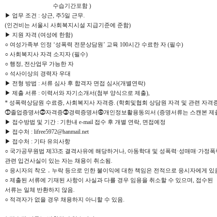
수습기간포함 )
▶ 업무 조건 : 상근, 주5일 근무.
(인건비는 서울시 사회복지시설 지급기준에 준함)
▶ 지원 자격 (여성에 한함)
○ 여성가족부 인정 ‘성폭력 전문상담원’ 교육 100시간 수료한 자 (필수)
○ 사회복지사 자격 소지자 (필수)
○ 행정, 전산업무 가능한 자
○ 석사이상의 경력자 우대
▶ 전형 방법 : 서류 심사 후 합격자 면접 심사(개별연락)
▶ 제출 서류 : 이력서와 자기소개서(첨부 양식으로 제출),
* 성폭력상담원 수료증, 사회복지사 자격증. (학회및협회 상담원 자격 및 관련 자격증
⓵졸업증명서⓶자격증⓷경력증명서⓸개인정보활용동의서 (증명서류는 스캔본 제
▶ 접수방법 및 기간 : 기한내 e-mail 접수 후 개별 연락, 면접예정
▶ 접수처 : lifree5972@hanmail.net
▶ 접수처 : 기타 유의사항
○ 국가공무원법 제33조 결격사유에 해당하거나, 아동학대 및 성폭력·성매매·가정폭
관련 입건사실이 있는 자는 채용이 취소됨.
○ 응시자의 착오 ․ 누락 등으로 인한 불이익에 대한 책임은 전적으로 응시자에게 있
○ 제출된 서류에 기재된 사항이 사실과 다를 경우 임용을 취소할 수 있으며, 접수된
서류는 일체 반환하지 않음.
○ 적격자가 없을 경우 채용하지 아니할 수 있음.