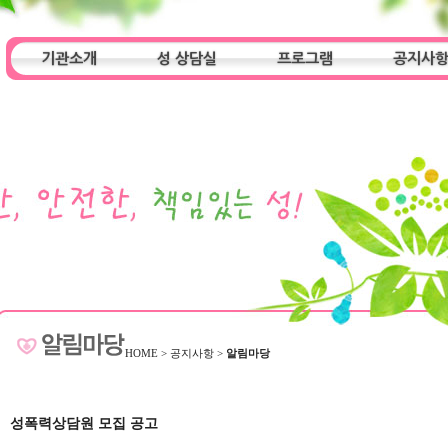
기관소개
성 상담실
프로그램
공지사
인사말
기관특성
아동청소년 상담실
기관 목적
오시는 길
성인 상담실
프로그램
알림마당
HOME
>
공지사항
>
알림마당
성폭력상담원 모집 공고