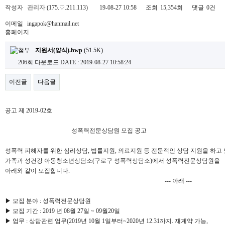
작성자
관리자
(175.♡.211.113)
19-08-27 10:58
조회
15,354회
댓글
0건
이메일
ingapok@hanmail.net
홈페이지
지원서(양식).hwp
(51.5K)
206회 다운로드
DATE : 2019-08-27 10:58:24
이전글
다음글
공고 제 2019-02호
성폭력전문상담원 모집 공고
성폭력 피해자를 위한 심리상담, 법률지원, 의료지원 등 전문적인 상담 지원을 하고
가족과 성건강 아동청소년상담소(구로구 성폭력상담소)에서 성폭력전문상담원을
아래와 같이 모집합니다.
--- 아래 ---
▶ 모집 분야 : 성폭력전문상담원
▶ 모집 기간 : 2019 년 08월 27일 ~ 09월20일
▶ 업무 : 상담관련 업무(2019년 10월 1일부터~2020년 12.31까지. 재계약 가능,