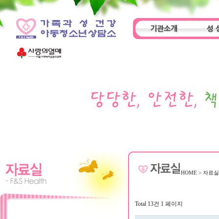
기관소개
성 
인사말
기관특성
아동
HOME
>
자료
Total 13건
1 페이지