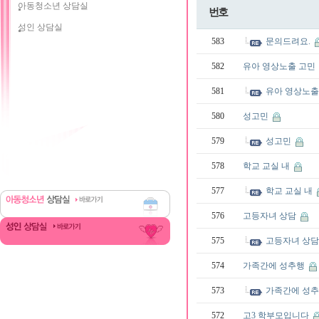
아동청소년 상담실
번호
성인 상담실
583
문의드려요.
582
유아 영상노출 고민
581
유아 영상노출
580
성고민
579
성고민
578
학교 교실 내
577
학교 교실 내
576
고등자녀 상담
575
고등자녀 상
574
가족간에 성추행
573
가족간에 성
572
고3 학부모입니다