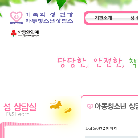
기관소개
성 
인사말
기관특성
아동
Total 598건
2 페이지