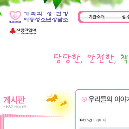
기관소개
성 
인사말
기관특성
아동
Total 5건
1 페이지