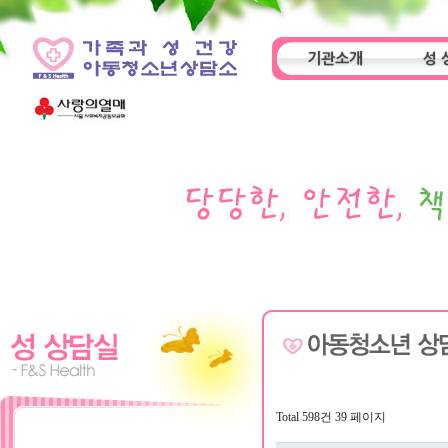
기관소개
성 
인사말
기관특성
아동
Total 598건
39 페이지