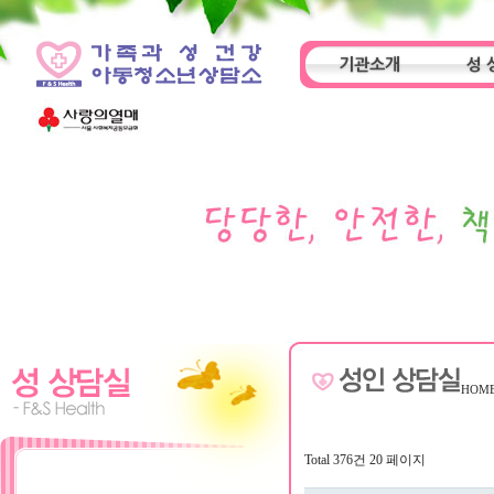
기관소개
성 
인사말
기관특성
아동
HOM
Total 376건
20 페이지