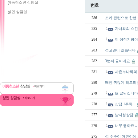
아동청소년 상담실
번호
성인 상담실
286
조카 관련으로 한번 더
285
자녀와의 스
284
제 성적지향이
283
성고민이 있습니다
282
3번째 글이네요
281
사촌누나와의
280
매번 귀찮게 해드리
279
또 글남깁니다
278
상담 1주차...
277
남자성상담
276
너무 짧아요
275
성 수준이 어린이에