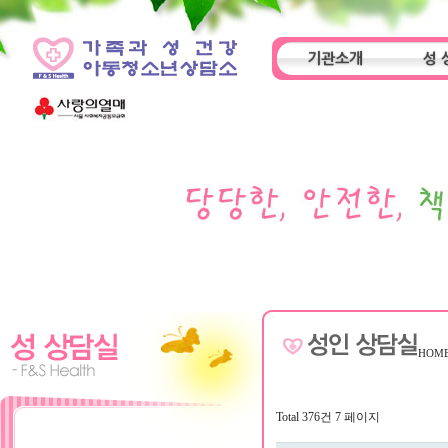
기관소개
성 
인사말
기관특성
아동
HOM
Total 376건
7 페이지