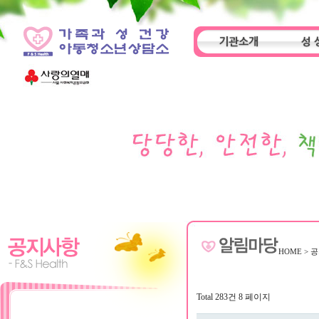
기관소개
성 
인사말
기관특성
아동
HOME
>
공
Total 283건
8 페이지