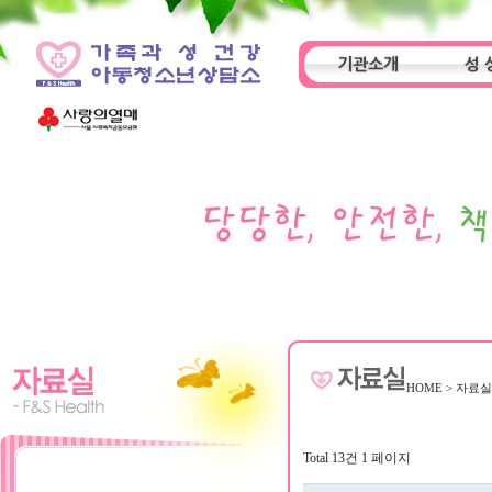
기관소개
성 
인사말
기관특성
아동
HOME
>
자료
Total 13건
1 페이지