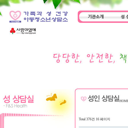
기관소개
성 
인사말
기관특성
아동
HOM
Total 376건
16 페이지