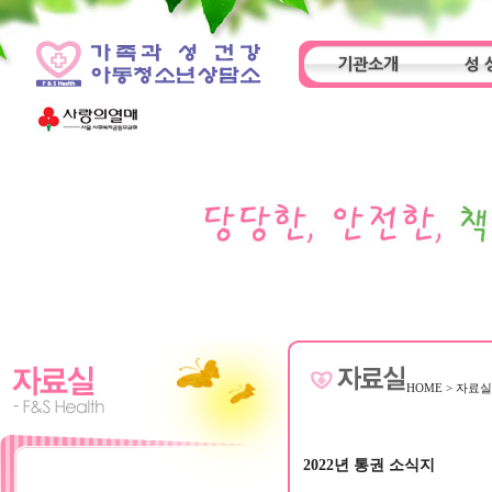
기관소개
성 
인사말
기관특성
아동
HOME
>
자료
2022년 통권 소식지