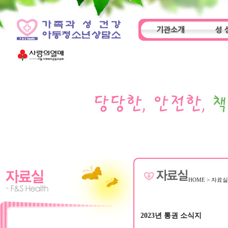
기관소개
성 
인사말
기관특성
아동
HOME
>
자료
2023년 통권 소식지