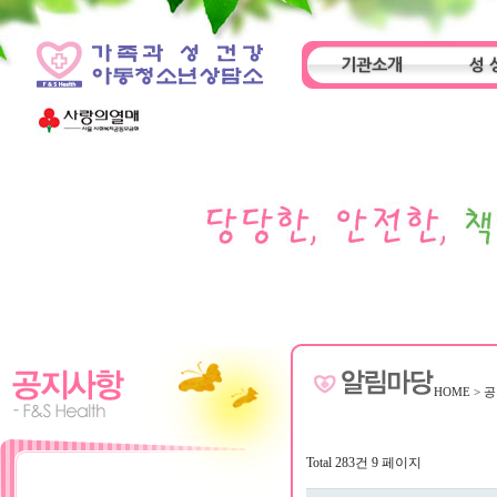
기관소개
성 
인사말
기관특성
아동
HOME
>
공
Total 283건
9 페이지